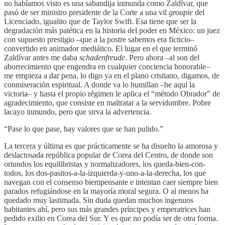
no habíamos visto es una sabandija inmunda como Zaldívar, que
pasó de ser ministro presidente de la Corte a una vil
groupie
del
Licenciado, igualito que de Taylor Swift. Esa tiene que ser la
degradación más patética en la historia del poder en México: un juez
con supuesto prestigio –que a la postre sabemos era ficticio–
convertido en animador mediático. El lugar en el que terminó
Zaldívar antes me daba
schadenfreude
. Pero ahora –al son del
aborrecimiento que engendra en cualquier conciencia honorable–
me empieza a dar pena, lo digo ya en el plano cristiano, digamos, de
conmiseración espiritual. A donde va lo humillan –he aquí la
victoria– y hasta el propio régimen le aplica el “método Obrador” de
agradecimiento, que consiste en maltratar a la servidumbre. Pobre
lacayo inmundo, pero que sirva la advertencia.
“Pase lo que pase, hay valores que se han pulido.”
La tercera y última es que prácticamente se ha disuelto la amorosa y
deslactosada república popular de Corea del Centro, de donde son
oriundos los equilibristas y normalizadores, los queda-bien-con-
todos, los dos-pasitos-a-la-izquierda-y-uno-a-la-derecha, los que
navegan con el consenso biempensante e intentan caer siempre bien
parados refugiándose en la mayoría moral segura. O al menos ha
quedado muy lastimada. Sin duda quedan muchos ingenuos
habitantes ahí, pero sus más grandes príncipes y emperatrices han
pedido exilio en Corea del Sur. Y es que no podía ser de otra forma.