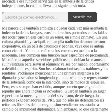
asociada a esa función servil que es la antítesis de la crítica
independiente, lo cual me lleva a la siguiente victoria.
Suscribirse
Me parece que también empieza a quedar cada vez más asentada la
indecencia de los lacayos, esos hombrecitos postrados en las faldas
del poder (que en este caso es un señor, un simple primate). En una
cultura piramidal y caciquil, con amplia tradición de autoritarismo
corporativo, en un país de caudillos y peones, vaya que se antoja
como victoria. Ya no me refiero a los voceros en medios o la
academia, esos cumplen una función muy específica de propaganda.
Me refiero a aquellos servidores públicos que doblan las manos de
su investidura para servir al régimen: ya sea por miedo, oportunismo
o debilidad de espíritu. Son los colaboracionistas, los traidores y los
rendidos. Podríamos mencionar en una primera instancia a los
diputados y senadores: fungiendo ya no de tribunos y representantes
de la soberanía como era la intención, sino de mozos de espuelas.
Pero, esos siempre han existido, aunque someto que el grado de
repudio que ahora incitan es novedoso. Guardan también un lugar
especial en la nueva ignominia del servilismo, desde luego, los
pérfidos exgobernadores del PRI, que no sólo no defendieron las
reformas liberales del interregno, sino vendieron sus estados a
cambio de impunidad diplomática. Sin embargo, lo que ciertamente