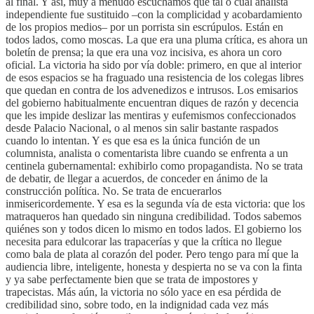
al final. Y así, muy a menudo escuchamos que tal o cual analista
independiente fue sustituido –con la complicidad y acobardamiento
de los propios medios– por un porrista sin escrúpulos. Están en
todos lados, como moscas. La que era una pluma crítica, es ahora un
boletín de prensa; la que era una voz incisiva, es ahora un coro
oficial. La victoria ha sido por vía doble: primero, en que al interior
de esos espacios se ha fraguado una resistencia de los colegas libres
que quedan en contra de los advenedizos e intrusos. Los emisarios
del gobierno habitualmente encuentran diques de razón y decencia
que les impide deslizar las mentiras y eufemismos confeccionados
desde Palacio Nacional, o al menos sin salir bastante raspados
cuando lo intentan. Y es que esa es la única función de un
columnista, analista o comentarista libre cuando se enfrenta a un
centinela gubernamental: exhibirlo como propagandista. No se trata
de debatir, de llegar a acuerdos, de conceder en ánimo de la
construcción política. No. Se trata de encuerarlos
inmisericordemente. Y esa es la segunda vía de esta victoria: que los
matraqueros han quedado sin ninguna credibilidad. Todos sabemos
quiénes son y todos dicen lo mismo en todos lados. El gobierno los
necesita para edulcorar las trapacerías y que la crítica no llegue
como bala de plata al corazón del poder. Pero tengo para mí que la
audiencia libre, inteligente, honesta y despierta no se va con la finta
y ya sabe perfectamente bien que se trata de impostores y
trapecistas. Más aún, la victoria no sólo yace en esa pérdida de
credibilidad sino, sobre todo, en la indignidad cada vez más