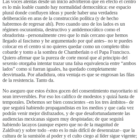
Las voces atentas desde un inicio advirtieron que en efecto el centro
es lo más loable cuando hay normalidad democrática: ese espacio
plural donde confluyen ideas y puede haber una verdadera
deliberación en aras de la construcción política (y de hecho
habremos de regresar ahí). Pero cuando uno de los lados es un
régimen oscurantista, destructivo y antidemocrático como el
obradorista –personalmente creo que lo más cercano que hemos
llegado al fascismo y he argumentado por qué antes– no te puedes
colocar en el centro si no quieres quedar como un completo tibio
cobarde y tonto a la sombra de Chamberlain o el Papa Francisco.
Quiero afirmar que la pureza de corte moral que al principio del
sexenio otorgaba intentar trazar una falsa equivalencia entre “ambos
lados” como si fueran iguales, ha quedado completamente
desvirtuada. Por añadidura, otra ventaja es que se engrosan las filas
de la resistencia. Tanto da.
No aseguro que estos éxitos gocen del consentimiento mayoritario ni
sean irreversibles. Por eso los califico de modestos y quizá hasta de
temporales. Debemos ser bien conscientes –en los tres ámbitos– de
que seguirá habiendo propagandistas en los medios y que cada vez
podrán venir mejor disfrazados, y de que desafortunadamente las
audiencias mexicanas siguen muy despistadas; de que seguirá
habiendo lacayos (aunque espero que no de la magnitud de
Zaldívar) y sobre todo –esto es lo más difícil de desenraizar– que la
cultura de la sumisión al poder y el culto ciego al líder sigue vigente;