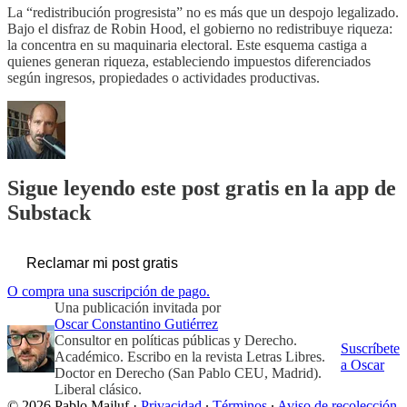
La “redistribución progresista” no es más que un despojo legalizado.
Bajo el disfraz de Robin Hood, el gobierno no redistribuye riqueza:
la concentra en su maquinaria electoral. Este esquema castiga a
quienes generan riqueza, estableciendo impuestos diferenciados
según ingresos, propiedades o actividades productivas.
Sigue leyendo este post gratis en la app de
Substack
Reclamar mi post gratis
O compra una suscripción de pago.
Una publicación invitada por
Oscar Constantino Gutiérrez
Consultor en políticas públicas y Derecho.
Suscríbete
Académico. Escribo en la revista Letras Libres.
a Oscar
Doctor en Derecho (San Pablo CEU, Madrid).
Liberal clásico.
© 2026 Pablo Majluf
·
Privacidad
∙
Términos
∙
Aviso de recolección