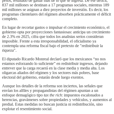
pesos, resultado de gastar más de lo que se ingresa. De ese déficit,
837 mil millones se destinan a 17 programas sociales, mientras 189
mil millones se asignan a diez proyectos de inversión. Es decir, los
programas clientelares del régimen absorben prácticamente el déficit
completo.
En lugar de recortar gastos o impulsar el crecimiento económico, el
gobierno opta por proyecciones fantasiosas: anticipa un crecimiento
de 2.3% en 2025, cifra que todos los analistas serios consideran
imposible. Frente a esta irresponsabilidad, el oficialismo ya
contempla una reforma fiscal bajo el pretexto de "redistribuir la
riqueza".
El diputado Ricardo Monreal declaró que los mexicanos “no nos
estamos esforzando lo suficiente” en redistribuir ingresos, dejando
entrever que la carga recaerá en la clase media y media alta. Los
oligarcas aliados del régimen y los sectores más pobres, base
electoral del gobierno, estarán desde luego exentos.
Aunque los detalles de la reforma son inciertos, las señales que
envían los alfiles y propagandistas del régimen apuntan a un
enfoque demagógico tipo
tax the rich
: impuestos escalonados a
herencias, gravámenes sobre propiedades y vehículos, y aumentos al
predial. Estas medidas no buscan justicia ni redistribución, sino
explotar el resentimiento social.