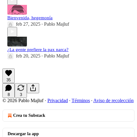
Bienvenida, hegemonía
feb 27, 2025
Pablo Majluf
•
¿La gente prefiere la pax narca?
feb 20, 2025
Pablo Majluf
•
35
8
3
© 2026 Pablo Majluf
·
Privacidad
∙
Términos
∙
Aviso de recolección
Crea tu Substack
Descargar la app