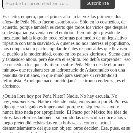
Suscribirse
Es cierto, empero, que el primer año –o tal vez los primeros dos
años– de Peña Nieto fueron asombrosos. Sólo en lo cosmético, de
acuerdo, porque también es cierto que todos los vicios que después
se destaparían ya venían en el embrión. Pero ningún presidente
mexicano había logrado trece reformas por medio de un legislativo
tripartita con tanta suavidad. A quienes no nos interesa el populismo,
nos complacía un pacto cupular de élites responsables que llevasen
al pueblo a la modernidad, como en los países gloriosos. Suena cursi
y fantasioso ahora, pero ése era el espíritu. No debía sorprender –eso
le concedo a los que advirtieron sobre Peña Nieto desde el primer
minuto– que resultara ser un ladronzuelo de Atlacomulco con una
pandilla de rufianes, lo que minó para siempre su credibilidad
reformista. Árbol que nace torcido jamás su tronco endereza, es el
aforismo.
¿Quién llora hoy por Peña Nieto? Nadie. No hay escuela. No
hay
peñanietismo
. Nadie defiende nada, empezando por él. Por eso
digo que su legado es impersonal, porque ni siquiera es suyo y
nunca hizo nada por apropiárselo. El Pacto por México fue idea de
otros, las reformas también –su partido las obstaculizó doce años y
luego pretendió echárselas en la bolsa–, así como el actual
desmantelamiento del que son objeto: otros deciden. Ese, pues, es su