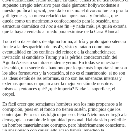
supuesto arreglo televisivo para darle glamour hollywoodense a
nuestra política tropical, pero da lo mismo: el divorcio fue tan pronto
y diligente –y su nueva relación tan apresurada y fortuita–, que
queda como un matrimonio confeccionado para la ocasión, una
estructura dramática
ad hoc
a ese fin ­­–y nada más. ¡A quién extraña
que la haya aventado al ruedo para eximirse de la Casa Blanca!
Todo ello da sentido, de alguna forma, al frío y prolongado silencio
frente a la desaparición de los 43, visto y tratado como una
eventualidad en los confines del reino; o a la chamberleinesca
invitación al candidato Trump y a la pérfida condecoración del
Águila Azteca a su intrascendente yerno. En todas se muestra el
descuido, una suerte de abandono por lo que más importa: si no son
los años formativos y la vocación, si no es el matrimonio, si no son
las ideas detrás de las reformas, si no son las amenazas internas y
externas que nos empujan a ser la mejor versión de nosotros
mismos, ¿entonces qué? ¿qué importa? Nada: la superficie, el
oropel.
Es fácil creer que semejantes hombres son los más propensos a la
corrupción, pues en el fondo no tienen sostén, principios que los
contengan. Pero es más trágico que eso. Peña Nieto nos entregó a la
demagogia a cambio de impunidad personal. Habría sido preferible
un hombre materialmente corrupto, pero históricamente consciente,
un apasionado con causa: ello acaso habría impedido la