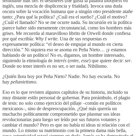
semblante más fiel: el desinterés (me gusta la palabra
aloofness
en
inglés, una mezcla de displicencia y frialdad). Invoca una duda
oscura sobre la vocación humana que a ningún otro presidente atañe
tanto: ¿Para qué la política? ¿Cuál era el sueño? ¿Cuál el motivo?
¿Cuál el llamado? No se me ocurre nada. Su incursión en la política
parece haber sido meramente circunstancial, como los hombres más
grises. Me recuerda al maravilloso librito de Orwell donde confiesa
por qué escribía:
Why I write
. Una de sus respuestas es
expresamente política: “el deseo de empujar al mundo en cierta
dirección.” Ni siquiera eso se asoma en Peña Nieto… ¡y estamos
hablando de un político! No es, digamos, un hombre interesado,
siguiendo la etimología de
interés
(
entre
,
esse
) que quiere decir:
ser
.
Donde no tener interés es no ser, o ser nada. Nihilismo.
¿Quién llora hoy por Peña Nieto? Nadie. No hay escuela. No
hay
peñanietismo
.
Eso es lo que revisten algunos capítulos de su historia, incluido su
muy distante estilo personal de gobernar. Para preámbulo, el plagio
de tesis: no solo como ejercicio del pillaje –común en políticos
mexicanos–, sino de despreocupación. ¿Qué más querría un
muchacho políticamente comprometido que plasmar sus ideas
revolucionarias para luego ser leído por sus futuros votantes y
cambiar el mundo? Pero es que no había ni ideas ni relación con el
mundo. Lo mismo su matrimonio con la primera dama más bella,
cuya autenticidad estará siempre en duda. Jamás se ha demostrado el