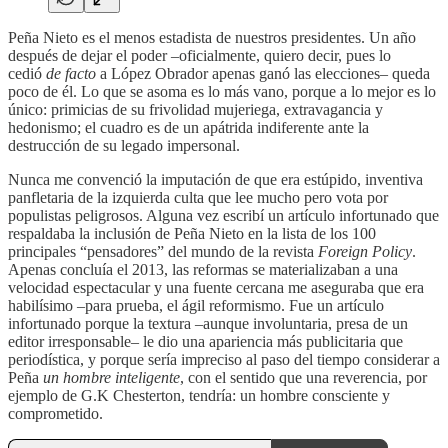
Peña Nieto es el menos estadista de nuestros presidentes. Un año
después de dejar el poder –oficialmente, quiero decir, pues lo
cedió
de facto
a López Obrador apenas ganó las elecciones– queda
poco de él. Lo que se asoma es lo más vano, porque a lo mejor es lo
único: primicias de su frivolidad mujeriega, extravagancia y
hedonismo; el cuadro es de un apátrida indiferente ante la
destrucción de su legado impersonal.
Nunca me convenció la imputación de que era estúpido, inventiva
panfletaria de la izquierda culta que lee mucho pero vota por
populistas peligrosos. Alguna vez escribí un artículo infortunado que
respaldaba la inclusión de Peña Nieto en la lista de los 100
principales “pensadores” del mundo de la revista
Foreign Policy
.
Apenas concluía el 2013, las reformas se materializaban a una
velocidad espectacular y una fuente cercana me aseguraba que era
habilísimo ­–para prueba, el ágil reformismo. Fue un artículo
infortunado porque la textura –aunque involuntaria, presa de un
editor irresponsable– le dio una apariencia más publicitaria que
periodística, y porque sería impreciso al paso del tiempo considerar a
Peña
un hombre inteligente
, con el sentido que una reverencia, por
ejemplo de G.K Chesterton, tendría: un hombre consciente y
comprometido.