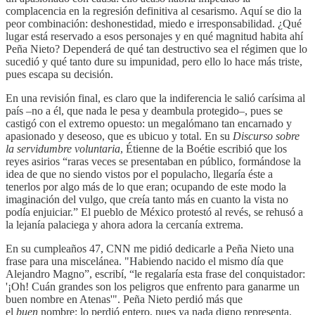
complacencia en la regresión definitiva al cesarismo. Aquí se dio la
peor combinación: deshonestidad, miedo e irresponsabilidad. ¿Qué
lugar está reservado a esos personajes y en qué magnitud habita ahí
Peña Nieto? Dependerá de qué tan destructivo sea el régimen que lo
sucedió y qué tanto dure su impunidad, pero ello lo hace más triste,
pues escapa su decisión.
En una revisión final, es claro que la indiferencia le salió carísima al
país –no a él, que nada le pesa y deambula protegido–, pues se
castigó con el extremo opuesto: un megalómano tan encarnado y
apasionado y deseoso, que es ubicuo y total. En su
Discurso sobre
la servidumbre voluntaria
, Étienne de la Boétie escribió que los
reyes asirios “raras veces se presentaban en público, formándose la
idea de que no siendo vistos por el populacho, llegaría éste a
tenerlos por algo más de lo que eran; ocupando de este modo la
imaginación del vulgo, que creía tanto más en cuanto la vista no
podía enjuiciar.” El pueblo de México protestó al revés, se rehusó a
la lejanía palaciega y ahora adora la cercanía extrema.
En su cumpleaños 47, CNN me pidió dedicarle a Peña Nieto una
frase para una miscelánea. "Habiendo nacido el mismo día que
Alejandro Magno”, escribí, “le regalaría esta frase del conquistador:
'¡Oh! Cuán grandes son los peligros que enfrento para ganarme un
buen nombre en Atenas'". Peña Nieto perdió más que
el
buen
nombre: lo perdió entero, pues ya nada digno representa.