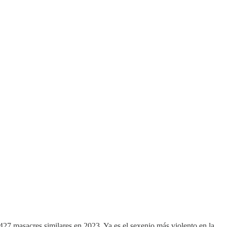
 427 masacres similares en 2023. Ya es el sexenio más violento en la