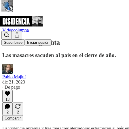
Videocolumna
Navidad sangrienta
Suscribirse
Iniciar sesión
Las masacres sacuden al país en el cierre de año.
Pablo Majluf
dic 21, 2023
∙ De pago
13
2
2
Compartir
La violencia apremia y tres masacres aterradoras estremecen al país en