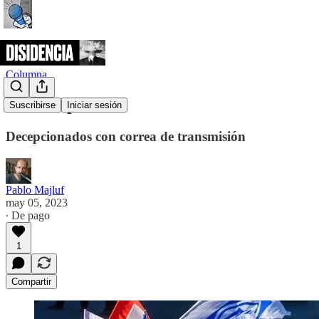
Columna
La antioposición
Suscribirse
Iniciar sesión
Decepcionados con correa de transmisión
Pablo Majluf
may 05, 2023
∙ De pago
1
Compartir