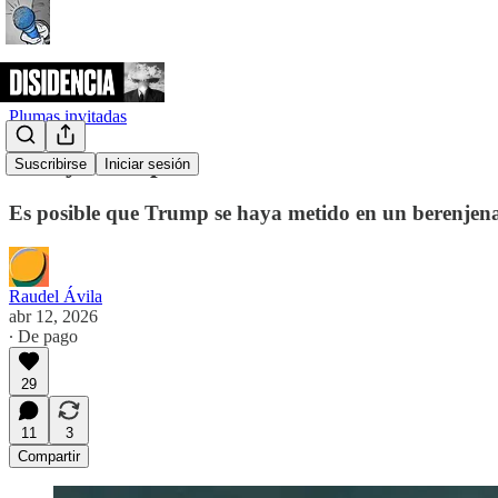
Plumas invitadas
Irán y Trump
Suscribirse
Iniciar sesión
Es posible que Trump se haya metido en un berenjenal 
Raudel Ávila
abr 12, 2026
∙ De pago
29
11
3
Compartir