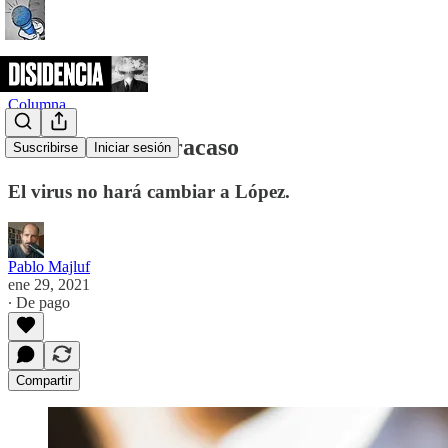
Columna
Disonancia del fracaso
Suscribirse
Iniciar sesión
El virus no hará cambiar a López.
Pablo Majluf
ene 29, 2021
∙ De pago
Compartir