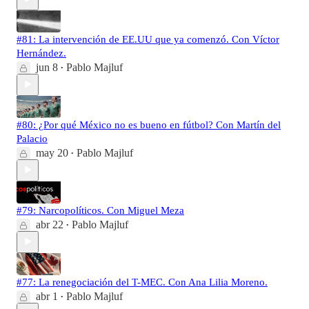
#81: La intervención de EE.UU que ya comenzó. Con Víctor
Hernández.
jun 8
Pablo Majluf
•
#80: ¿Por qué México no es bueno en fútbol? Con Martín del
Palacio
may 20
Pablo Majluf
•
#79: Narcopolíticos. Con Miguel Meza
abr 22
Pablo Majluf
•
#77: La renegociación del T-MEC. Con Ana Lilia Moreno.
abr 1
Pablo Majluf
•