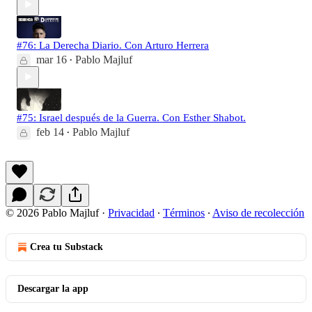
#76: La Derecha Diario. Con Arturo Herrera
mar 16
Pablo Majluf
•
#75: Israel después de la Guerra. Con Esther Shabot.
feb 14
Pablo Majluf
•
© 2026 Pablo Majluf
·
Privacidad
∙
Términos
∙
Aviso de recolección
Crea tu Substack
Descargar la app