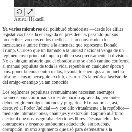
Artista: Hakaelll
Ya varios miembros
del politburó obradorista —desde los alfiles
legislativos hasta la encargada en presidencia, pasando por sus
predecibles voceros en los medios— han convocado a los
mexicanos a unirse frente a la amenaza que representa Donald
Trump. Curioso que un llamado a la unidad nacional venga de un
régimen cuyo principal ímpetu político sea precisamente la división.
No es ningún misterio que el obradorismo se abrió camino conforme
al manual populista de toda la vida, repetible en cualquier época y
país: poner buenos contra malos, levantarle enemigos a un pueblo
prístino, acusar, perseguir, excluir, destruir. Es la retórica fascistoide
del amigo-enemigo ya tan conocida.
Los regímenes populistas eventualmente necesitan enemigos
foráneos para confirmar su idea de nación agraviada, pero antes
deben erigir enemigos internos y purgarlos. El obradorista, así,
destruyó al Poder Judicial —y con ello virtualmente a la república—
mediante intimidaciones, chantajes y extorsión. Capturó al árbitro
electoral que nos aseguraba elecciones libres. Desmanteló a los
contrapesos y órganos autónomos aduciendo, sin pruebas,
corrupción, mismo argumento que usó para defenestrar a la