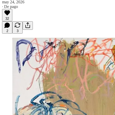
may 24, 2026
∙ De pago
32
2
3