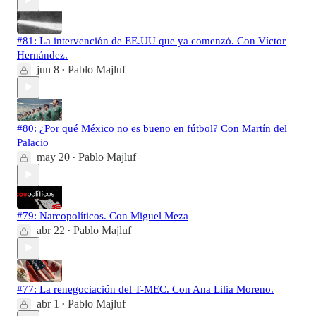
#81: La intervención de EE.UU que ya comenzó. Con Víctor
Hernández.
jun 8
Pablo Majluf
•
#80: ¿Por qué México no es bueno en fútbol? Con Martín del
Palacio
may 20
Pablo Majluf
•
#79: Narcopolíticos. Con Miguel Meza
abr 22
Pablo Majluf
•
#77: La renegociación del T-MEC. Con Ana Lilia Moreno.
abr 1
Pablo Majluf
•